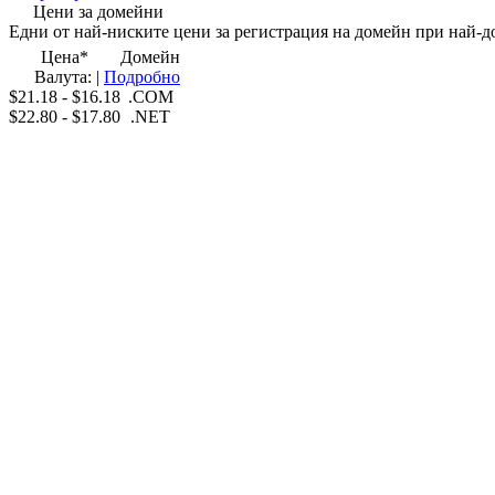
Цени за домейни
Едни от
най-ниските цени
за регистрация на домейн при
най-д
Цена
*
Домейн
Валута:
|
Подробно
$21.18
-
$16.18
.COM
$22.80
-
$17.80
.NET