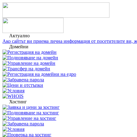
Актуално
Ако сайтът ви приема лична информация от посетителите ви, ж
Домейни
Регистрация на домейн
Подновяване на домейн
Управление на домейн
Трансфер на домейн
Регистрация на домейни на едро
Забравена парола
Цени и отстъпки
Условия
WHOIS
Хостинг
Заявка и цени за хостинг
Подновяване на хостинг
Управление на хостинг
Забравена парола
Условия
Проверка на хостинг