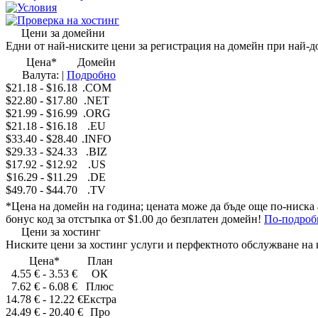
Условия
Проверка на хостинг
Цени за домейни
Едни от
най-ниските цени
за регистрация на домейн при
най-д
Цена
*
Домейн
Валута:
|
Подробно
$21.18
-
$16.18
.COM
$22.80
-
$17.80
.NET
$21.99
-
$16.99
.ORG
$21.18
-
$16.18
.EU
$33.40
-
$28.40
.INFO
$29.33
-
$24.33
.BIZ
$17.92
-
$12.92
.US
$16.29
-
$11.29
.DE
$49.70
-
$44.70
.TV
*
Цена на домейн на година
; цената може да бъде още по-ниска 
бонус код
за отстъпка
от
$1.00
до безплатен домейн
!
По-подроб
Цени за хостинг
Ниските цени
за хостинг услуги и
перфектното обслужване на
Цена
*
План
4.55 €
-
3.53 €
ОК
7.62 €
-
6.08 €
Плюс
14.78 €
-
12.22 €
Екстра
24.49 €
-
20.40 €
Про