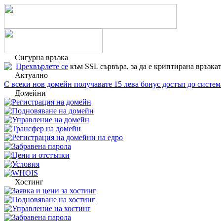
Сигурна връзка
Прехвърлете се
към SSL сървъра, за да е криптирана връзкат
Актуално
С всеки нов домейн получавате 15 лева бонус достъп до сист
Домейни
Регистрация на домейн
Подновяване на домейн
Управление на домейн
Трансфер на домейн
Регистрация на домейни на едро
Забравена парола
Цени и отстъпки
Условия
WHOIS
Хостинг
Заявка и цени за хостинг
Подновяване на хостинг
Управление на хостинг
Забравена парола